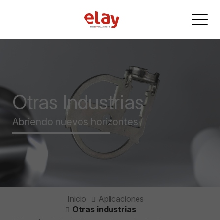
Otras Industrias
Abriendo nuevos horizontes
Inicio
Aplicaciones
Otras industrias