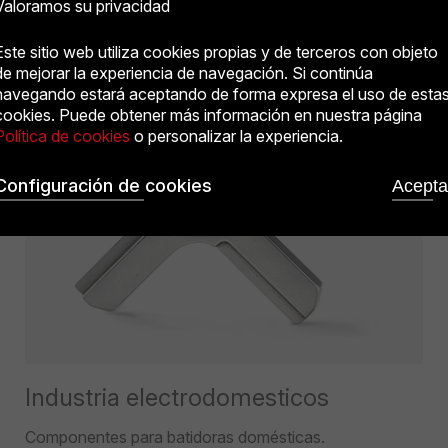
Valoramos su privacidad
Elevadores para escenarios de teatros.
Este sitio web utiliza cookies propias y de terceros con objeto
de mejorar la experiencia de navegación. Si continúa
navegando estará aceptando de forma expresa el uso de esta
cookies. Puede obtener más información en nuestra página
Política de cookies
o personalizar la experiencia.
Configuración de cookies
Acepta
Industria electrodomesticos
Componentes para batidoras domésticas.