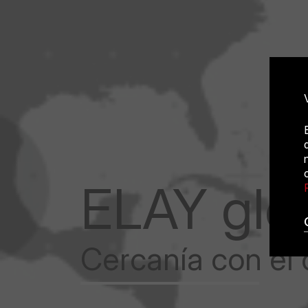
ELAY glo
Cercanía con el 