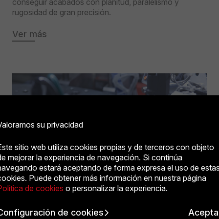
conseguir acabados con planitud, paralelismo y
rugosidad de gran precisión.
Ver más
Valoramos su privacidad
Este sitio web utiliza cookies propias y de terceros con objeto
de mejorar la experiencia de navegación. Si continúa
navegando estará aceptando de forma expresa el uso de esta
cookies. Puede obtener más información en nuestra página
Política de cookies
o personalizar la experiencia.
Configuración de cookies
Acepta