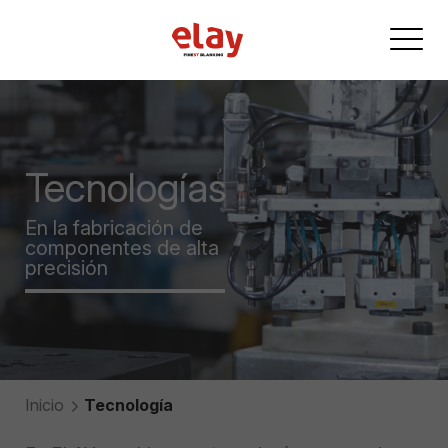
Tecnologías
En la fabricación de
componentes de alta
precisión
Inicio
Tecnología