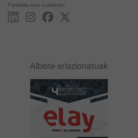
Partekatu sare sozialetan:
Albiste erlazionatuak