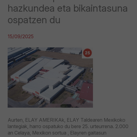
hazkundea eta bikaintasuna
ospatzen du
15/09/2025
Aurten, ELAY AMERIKAk, ELAY Taldearen Mexikoko
lantegiak, harro ospatuko du bere 25. urteurrena. 2.000
an Celaya, Mexikon sortua , Elayren gaitasun