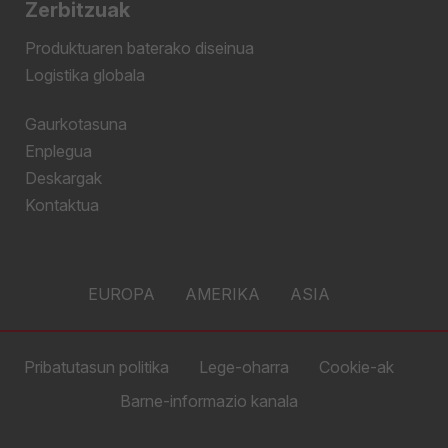
Zerbitzuak
Produktuaren baterako diseinua
Logistika globala
Gaurkotasuna
Enplegua
Deskargak
Kontaktua
EUROPA
AMERIKA
ASIA
Pribatutasun politika
Lege-oharra
Cookie-ak
Barne-informazio kanala