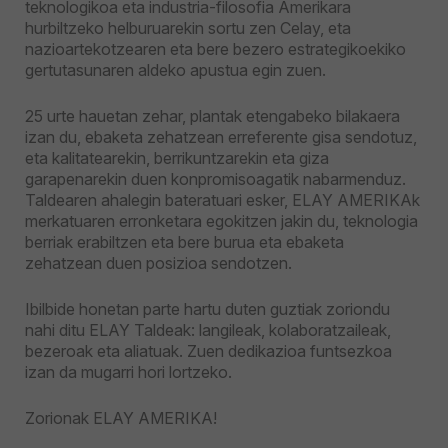
teknologikoa eta industria-filosofia Amerikara
hurbiltzeko helburuarekin sortu zen Celay, eta
nazioartekotzearen eta bere bezero estrategikoekiko
gertutasunaren aldeko apustua egin zuen.
25 urte hauetan zehar, plantak etengabeko bilakaera
izan du, ebaketa zehatzean erreferente gisa sendotuz,
eta kalitatearekin, berrikuntzarekin eta giza
garapenarekin duen konpromisoagatik nabarmenduz.
Taldearen ahalegin bateratuari esker, ELAY AMERIKAk
merkatuaren erronketara egokitzen jakin du, teknologia
berriak erabiltzen eta bere burua eta ebaketa
zehatzean duen posizioa sendotzen.
Ibilbide honetan parte hartu duten guztiak zoriondu
nahi ditu ELAY Taldeak: langileak, kolaboratzaileak,
bezeroak eta aliatuak. Zuen dedikazioa funtsezkoa
izan da mugarri hori lortzeko.
Zorionak ELAY AMERIKA!