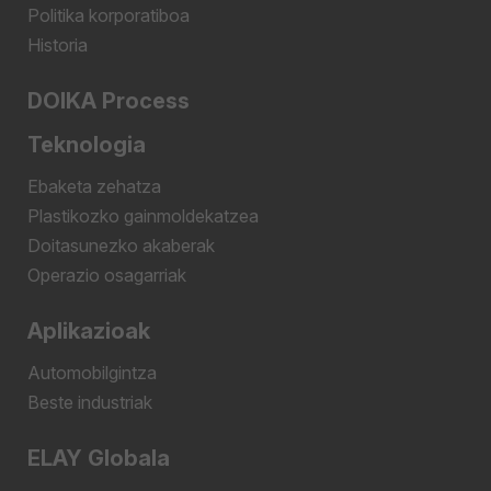
Politika korporatiboa
Historia
DOIKA Process
Teknologia
Ebaketa zehatza
Plastikozko gainmoldekatzea
Doitasunezko akaberak
Operazio osagarriak
Aplikazioak
Automobilgintza
Beste industriak
ELAY Globala