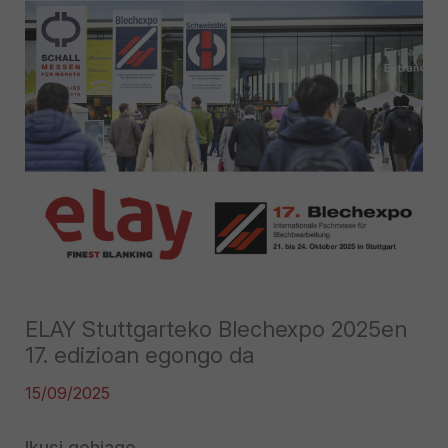
ELAY Stuttgarteko Blechexpo 2025en
17. edizioan egongo da
15/09/2025
Ikusi gehiago