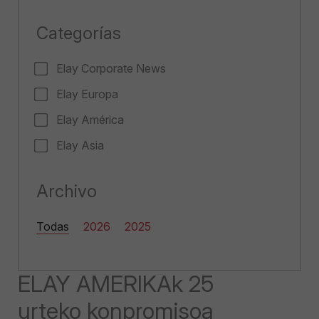
Categorías
Elay Corporate News
Elay Europa
Elay América
Elay Asia
Archivo
Todas
2026
2025
ELAY AMERIKAk 25
urteko konpromisoa