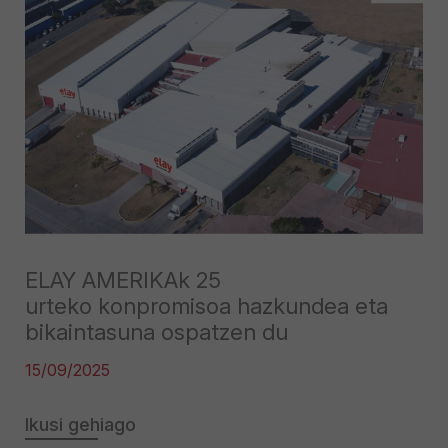
ELAY AMERIKAk 25
urteko konpromisoa hazkundea eta
bikaintasuna ospatzen du
15/09/2025
Ikusi gehiago