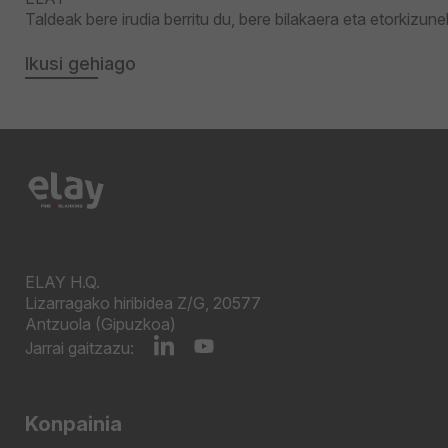
Taldeak bere irudia berritu du, bere bilakaera eta etorkizun
Ikusi gehiago
ELAY H.Q.
Lizarragako hiribidea Z/G, 20577
Antzuola (Gipuzkoa)
Jarrai gaitzazu:
Konpainia