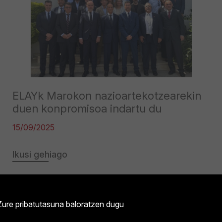
ELAYk Marokon nazioartekotzearekin
duen konpromisoa indartu du
15/09/2025
Ikusi gehiago
Zure pribatutasuna baloratzen dugu