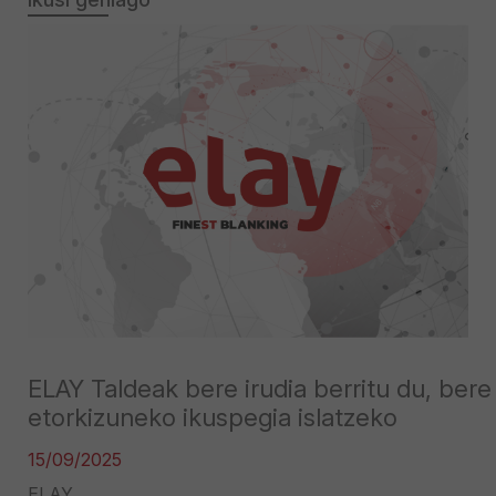
ELAY Taldeak bere irudia berritu du, bere
etorkizuneko ikuspegia islatzeko
15/09/2025
ELAY