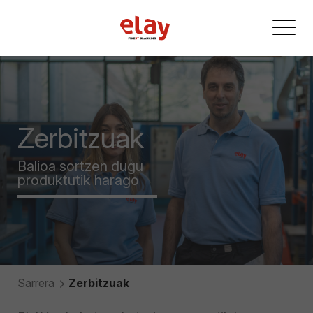
Zerbitzuak
Balioa sortzen dugu
produktutik harago
Sarrera
Zerbitzuak