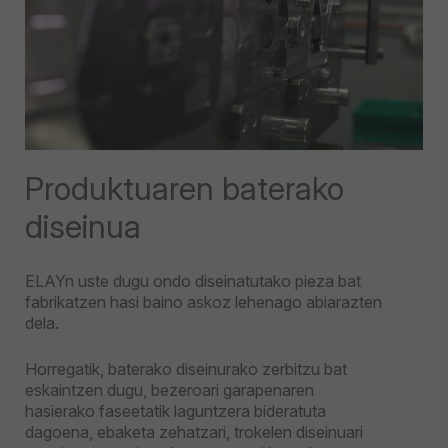
Produktuaren baterako
diseinua
ELAYn uste dugu ondo diseinatutako pieza bat
fabrikatzen hasi baino askoz lehenago abiarazten
dela.
Horregatik, baterako diseinurako zerbitzu bat
eskaintzen dugu, bezeroari garapenaren
hasierako faseetatik laguntzera bideratuta
dagoena, ebaketa zehatzari, trokelen diseinuari