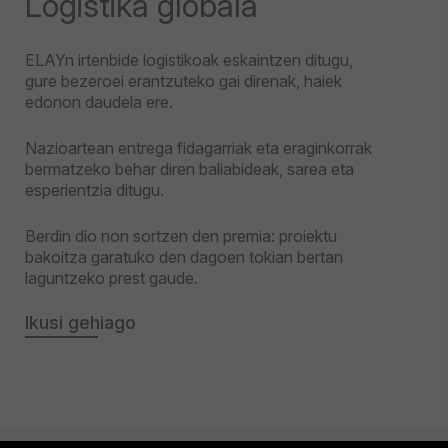
Logistika globala
ELAYn irtenbide logistikoak eskaintzen ditugu,
gure bezeroei erantzuteko gai direnak, haiek
edonon daudela ere.
Nazioartean entrega fidagarriak eta eraginkorrak
bermatzeko behar diren baliabideak, sarea eta
esperientzia ditugu.
Berdin dio non sortzen den premia: proiektu
bakoitza garatuko den dagoen tokian bertan
laguntzeko prest gaude.
Ikusi gehiago