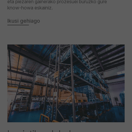
eta piezaren gainerako prozesuei buruzko gure
know-howa eskainiz.
Ikusi gehiago