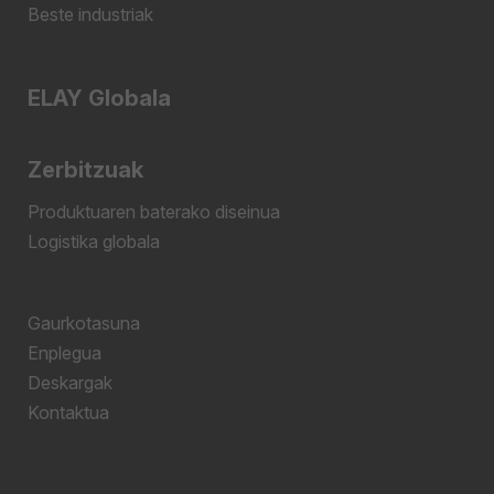
Beste industriak
ELAY Globala
Zerbitzuak
Produktuaren baterako diseinua
Logistika globala
Gaurkotasuna
Enplegua
Deskargak
Kontaktua