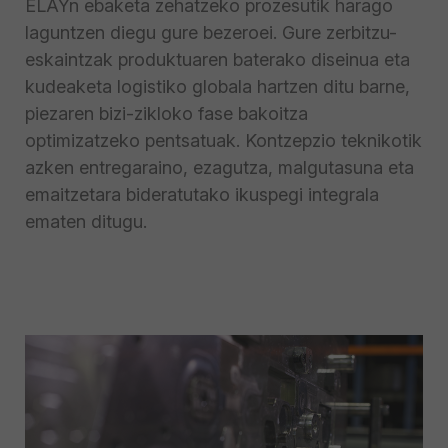
ELAYn ebaketa zehatzeko prozesutik harago
laguntzen diegu gure bezeroei. Gure zerbitzu-
eskaintzak produktuaren baterako diseinua eta
kudeaketa logistiko globala hartzen ditu barne,
piezaren bizi-zikloko fase bakoitza
optimizatzeko pentsatuak. Kontzepzio teknikotik
azken entregaraino, ezagutza, malgutasuna eta
emaitzetara bideratutako ikuspegi integrala
ematen ditugu.