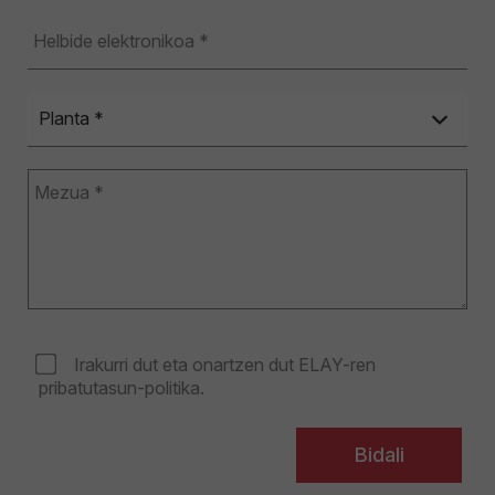
Irakurri dut eta onartzen dut ELAY-ren
pribatutasun-politika.
Bidali