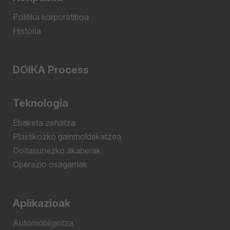
Politika korporatiboa
Historia
DOIKA Process
Teknologia
Ebaketa zehatza
Plastikozko gainmoldekatzea
Doitasunezko akaberak
Operazio osagarriak
Aplikazioak
Automobilgintza