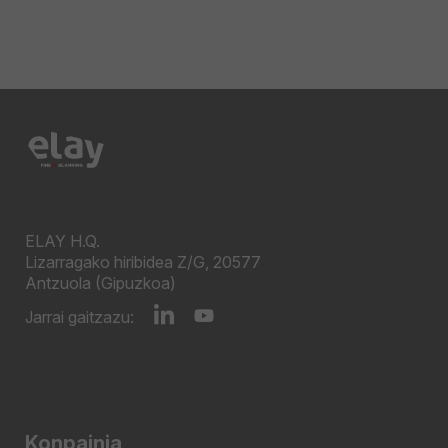
ELAY H.Q.
Lizarragako hiribidea Z/G, 20577
Antzuola (Gipuzkoa)
Jarrai gaitzazu:
Konpainia